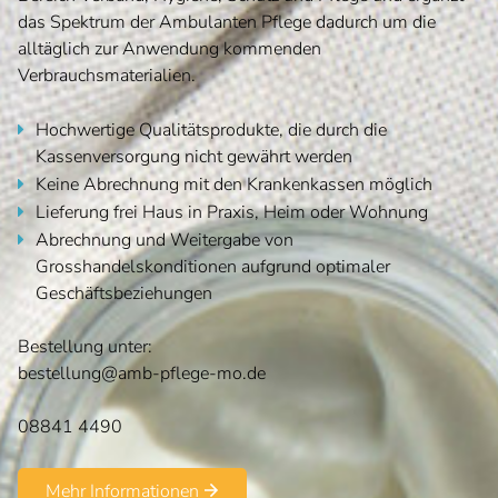
das Spektrum der Ambulanten Pflege dadurch um die
alltäglich zur Anwendung kommenden
Verbrauchsmaterialien.
Hochwertige Qualitätsprodukte, die durch die
Kassenversorgung nicht gewährt werden
Keine Abrechnung mit den Krankenkassen möglich
Lieferung frei Haus in Praxis, Heim oder Wohnung
Abrechnung und Weitergabe von
Grosshandelskonditionen aufgrund optimaler
Geschäftsbeziehungen
Bestellung unter:
bestellung@amb-pflege-mo.de
08841 4490
Mehr Informationen