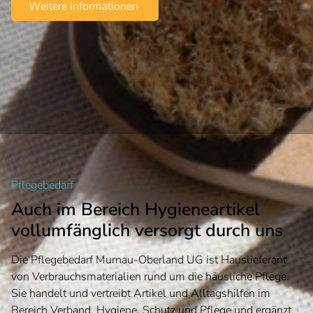
Weitere Informationen
Pflegebedarf
Auch im Bereich Hygieneartikel
vollumfänglich versorgt durch uns
Die Pflegebedarf Murnau-Oberland UG ist Hauslieferant
von Verbrauchsmaterialien rund um die häusliche Pflege.
Sie handelt und vertreibt Artikel und Alltagshilfen im
Bereich Verband, Hygiene, Schutz und Pflege und ergänzt